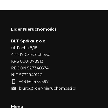
Lider Nieruchomości
BLT Spółka z o.o.
ul. Focha 8/18
42-217 Częstochowa
KRS 0001078913
REGON 527346874
NIP 5732949120
+48 661 473 597
biuro@lider-nieruchomosci.pl
Menu